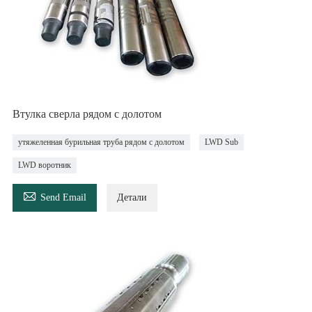
Втулка сверла рядом с долотом
утяжеленная бурильная труба рядом с долотом
LWD Sub
LWD воротник

Send Email
Детали