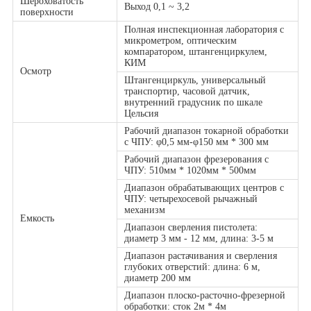
Шероховатость
Выход 0,1 ~ 3,2
поверхности
Полная инспекционная лаборатория с
микрометром, оптическим
компаратором, штангенциркулем,
КИМ
Осмотр
Штангенциркуль, универсальный
транспортир, часовой датчик,
внутренний градусник по шкале
Цельсия
Рабочий диапазон токарной обработки
с ЧПУ: φ0,5 мм-φ150 мм * 300 мм
Рабочий диапазон фрезерования с
ЧПУ: 510мм * 1020мм * 500мм
Диапазон обрабатывающих центров с
ЧПУ: четырехосевой рычажный
механизм
Емкость
Диапазон сверления пистолета:
диаметр 3 мм - 12 мм, длина: 3-5 м
Диапазон растачивания и сверления
глубоких отверстий: длина: 6 м,
диаметр 200 мм
Диапазон плоско-расточно-фрезерной
обработки: сток 2м * 4м