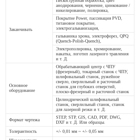
Пескоструйная обработка, цвет
анодирования, чернение, цинкование /
никелирование, полировка,
Покрытие Power, пассивация PVD,
титановое покрытие,
электрогальванизация,
Заканчивать
гальваника хрома, электрофорез, QPQ
(Quench-Polish-Quench),
Электрополировка, хромирование,
накатка, логотип лазерного травления
и т. Д.
Обрабатывающий центр с ЧПУ
(фрезерный), токарный станок с ЧПУ,
шлифовальный станок, ружейное
сверло, сверлильный и расточный
Основное
станок для глубоких отверстий,
оборудование
плоско-фрезерный и расточной станок
Цилиндрический шлифовальный
станок, сверлильный станок, станок
для лазерной резки и т. Д.
STEP, STP, GIS, CAD, PDF, DWG,
Формат чертежа
DXF и т. Д. Или образцы.
Толерантность
+/- 0,01 мм ~ +/- 0,05 мм