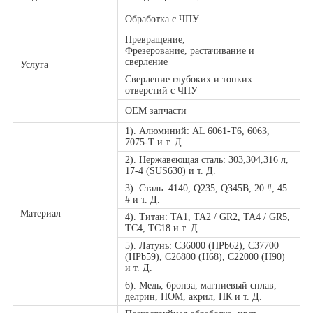
Обработка с ЧПУ
Превращение
,
Фрезерование, растачивание и
сверление
Услуга
Сверление глубоких и тонких
отверстий с ЧПУ
OEM запчасти
1). Алюминий: AL 6061-T6, 6063,
7075-T и т. Д.
2). Нержавеющая сталь: 303,304,316 л,
17-4 (SUS630) и т. Д.
3). Сталь: 4140, Q235, Q345B, 20 #, 45
# и т. Д.
Материал
4). Титан: TA1, TA2 / GR2, TA4 / GR5,
TC4, TC18 и т. Д.
5). Латунь: C36000 (HPb62), C37700
(HPb59), C26800 (H68), C22000 (H90)
и т. Д.
6). Медь, бронза, магниевый сплав,
делрин, ПОМ, акрил, ПК и т. Д.