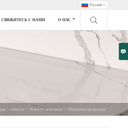
Pусский

СВЯЖИТЕСЬ С НАМИ
О НАС

>
новости
>
Новости компании
>
Обработка продукции
ная