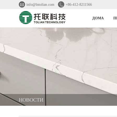


info@lntolian.com
+86-412-8211566
ДОМА
П
HОВОСТИ