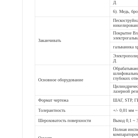
Д.
6). Медь, бр
Пескоструйна
никелирован
Покрытие Вла
электрогальв
Заканчивать
гальваника х
Электрополир
Д.
Обрабатываю
шлифовальный
глубоких отв
Основное оборудование
Цилиндричес
лазерной резк
Формат чертежа
ШАГ, STP, Г
Толерантность
+/- 0,01 мм ~
Шероховатость поверхности
Выход 0,1 ~ 
Полная инсп
компараторо