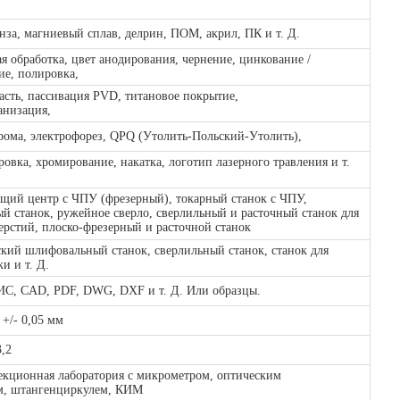
онза, магниевый сплав, делрин, ПОМ, акрил, ПК и т. Д.
я обработка, цвет анодирования, чернение, цинкование /
ие, полировка,
сть, пассивация PVD, титановое покрытие,
анизация,
рома, электрофорез, QPQ (Утолить-Польский-Утолить),
овка, хромирование, накатка, логотип лазерного травления и т.
щий центр с ЧПУ (фрезерный), токарный станок с ЧПУ,
 станок, ружейное сверло, сверлильный и расточный станок для
ерстий, плоско-фрезерный и расточной станок
кий шлифовальный станок, сверлильный станок, станок для
и и т. Д.
ИС, CAD, PDF, DWG, DXF и т. Д. Или образцы.
 +/- 0,05 мм
3,2
екционная лаборатория с микрометром, оптическим
м, штангенциркулем, КИМ