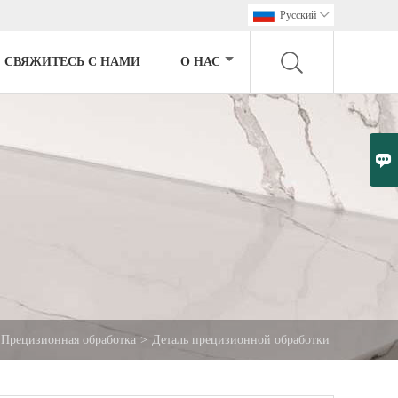
Pусский

СВЯЖИТЕСЬ С НАМИ
О НАС

Прецизионная обработка
>
Деталь прецизионной обработки