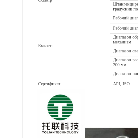
Осмотр
Штангенцирк
градусник по
Рабочий диап
Рабочий диа
Диапазон об
механизм
Емкость
Диапазон све
Диапазон рас
200 мм
Диапазон пло
Сертификат
API, ISO