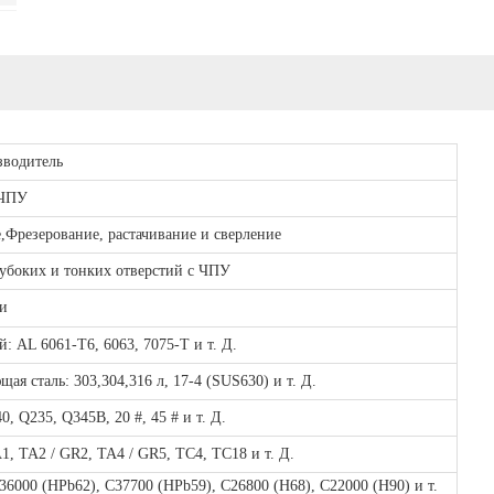
зводитель
 ЧПУ
е
,
Фрезерование, растачивание и сверление
убоких и тонких отверстий с ЧПУ
и
: AL 6061-T6, 6063, 7075-T и т. Д.
щая сталь: 303,304,316 л, 17-4 (SUS630) и т. Д.
40, Q235, Q345B, 20 #, 45 # и т. Д.
A1, TA2 / GR2, TA4 / GR5, TC4, TC18 и т. Д.
C36000 (HPb62), C37700 (HPb59), C26800 (H68), C22000 (H90) и т.