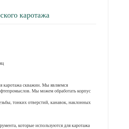
еского каротажа
яц
я каротажа скважин. Мы являемся
нефтепромыслов. Мы можем обработать корпус
езьбы, тонких отверстий, канавок, наклонных
румента, которые используются для каротажа