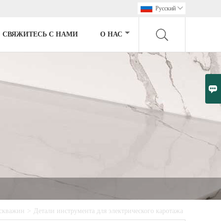
Pусский

СВЯЖИТЕСЬ С НАМИ
О НАС

 скважин
>
Детали инструмента для электрического каротажа