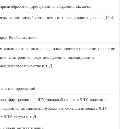
арная обработка, фрезерование, сверление,
так далее
медь, алюминиевый сплав, немагнитная нержавеющая сталь,
17-4,
рка, Резьба
,так далее
, анодирование, полировка, гальваническое покрытие, покрытие
ание, электронное покрытие, лужение, никелирование,
ет, эмалевое покрытие и т. Д.
тали месторождений
тка, фрезерование с ЧПУ, токарный станок с ЧПУ, нарезание
шлифование, штамповка, глубокая вытяжка, штамповка с ЧПУ,
 с ЧПУ, сварка и т. Д.
, Детали месторождений,