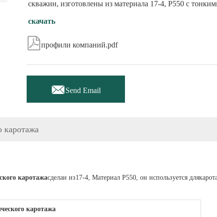
скважин, изготовлены из материала 17-4, P550 с тонкими
скачать

профили компаний.pdf

Send Email
о каротажа
ского каротажа
сделан из
17-4,
Материал P550,
он используется для
карот
ческого каротажа