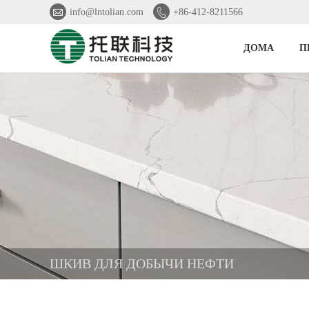


info@lntolian.com
+86-412-8211566
ДОМА
П
ШКИВ ДЛЯ ДОБЫЧИ НЕФТИ