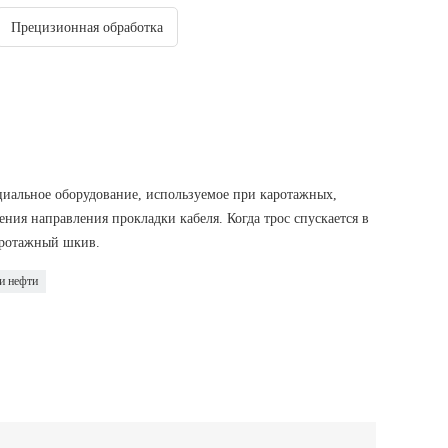
Прецизионная обработка
иальное оборудование, используемое при каротажных,
ния направления прокладки кабеля. Когда трос спускается в
аротажный шкив.
и нефти