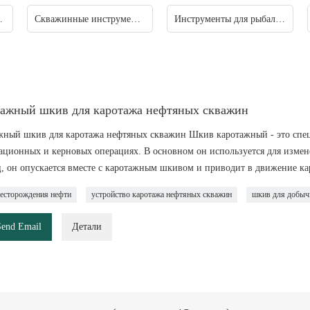
ажа скважин
Скважинные инструменты
Инструменты для рыбалки
ажный шкив для каротажа нефтяных скважин
жный шкив для каротажа нефтяных скважин Шкив каротажный - это спец
ационных и керновых операциях. В основном он используется для измене
ц, он опускается вместе с каротажным шкивом и приводит в движение к
месторождения нефти
устройство каротажа нефтяных скважин
шкив для добыч
Send Email
Детали