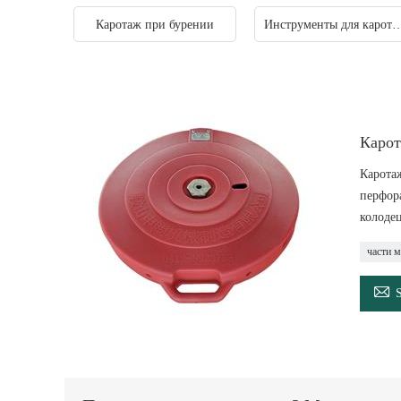
Каротаж при бурении
Инструменты для карот
Карот
Карота
перфор
колоде
части 
